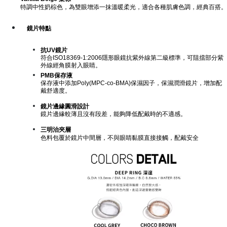
特調中性奶棕色，為雙眼增添一抹溫暖柔光，適合各種肌膚色調，經典百搭。
鏡片特點
抗UV鏡片
符合ISO18369-1:2006隱形眼鏡抗紫外線第二級標準，可阻擋部分紫
外線經角膜射入眼睛。
PMB保存液
保存液中添加Poly(MPC-co-BMA)保濕因子，保濕潤滑鏡片，增加配
戴舒適度。
鏡片邊緣圓滑設計
鏡片邊緣較薄且沒有段差，能夠降低配戴時的不適感。
三明治夾層
色料包覆於鏡片中間層，不與眼睛黏膜直接接觸，配戴安全