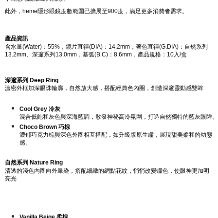
此外，heme隱形眼鏡度數範圍已擴展至900度，滿足更多消費者需求。
產品資訊
含水量(Water)：55%，鏡片直徑(DIA)：14.2mm，著色直徑(G.DIA)：自然系列
13.2mm、深邃系列13.0mm，基弧(B.C)：8.6mm，產品規格：10入/盒
深邃系列 Deep Ring
濃密外框加深眼珠輪廓，自然放大感，搭配經典色內圈，創造深邃靈動感雙眸
Cool Grey 冷灰
混合低飽和灰色與深海藍調，散發神秘高冷氛圍，打造自然獨特的藍灰眼眸。
Choco Brown 巧棕
濃郁巧克力棕與深色外圈相互搭配，如升級版原生瞳，展現甜美柔和的幼態
感。
自然系列 Nature Ring
清透的淺色內圈向外暈染，搭配細緻的網點花紋，悄悄改變瞳色，使眼神更加明
亮光
Vanilla Beige 柔棕