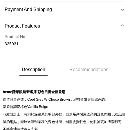
Payment And Shipping
Payment Method
Product Features
Credit Card
Product No.
Online Banking
325931
More info
Only supports Maybank, CIMB Bank, Public Bank, RHB Bank, Hong
Touch 'n Go
Leong Bank, Bank Islam, AmBank, BSN Bank.
Boost
Description
Recommendations
GrabPay
Shipping Method
heme隱形眼鏡新選擇 彩色日拋全新登場
保留熱賣色號，Cool Grey 與 Choco Brown，經典藍灰與深棕色調。
Delivery
Shipping Rates
新款特調奶棕色Vanilla Beige。
Delivery
花紋設計上，有別於深邃系列明顯外框，自然系列採用透亮的淺色內圈，結合細
Country/Region Delivery
Shipping Rates
膩的網點，漸層過渡到柔和的深色外圈，悄悄改變眼色，使眼神更加清澈明亮，
不經意地綻放迷人光彩。