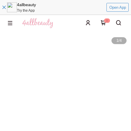
4allbeauty
Open App
Try the App
0
1
/
4