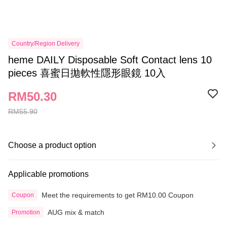
Country/Region Delivery
heme DAILY Disposable Soft Contact lens 10
pieces 喜蜜日拋軟性隱形眼鏡 10入
RM50.30
RM55.90
Choose a product option
Applicable promotions
Meet the requirements to get RM10.00 Coupon
Coupon
AUG mix & match
Promotion