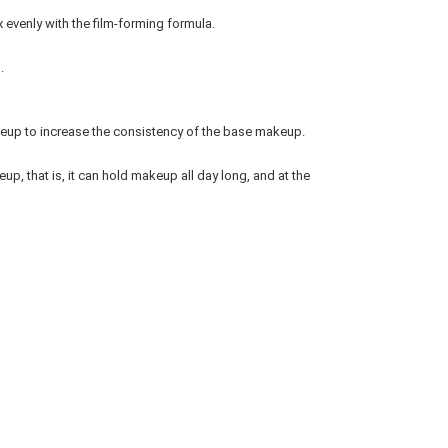
x evenly with the film-forming formula.
.
eup to increase the consistency of the base makeup.
p, that is, it can hold makeup all day long, and at the