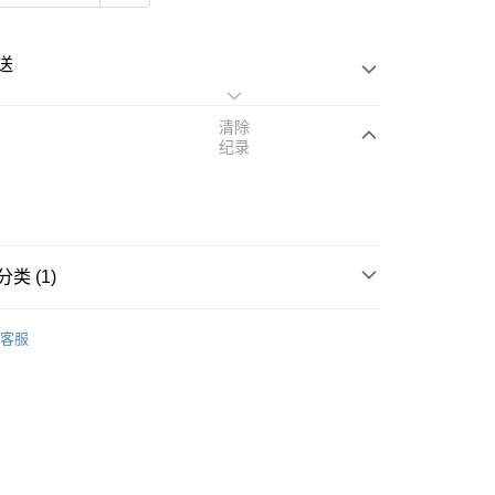
送
清除
纪录
次付清
亚银行、联昌国际银行、大众银行、兴业银行、香港隆丰银行、
类 (1)
Go
AmBank、BSN Bank
rands
1028 Visual Therapy
客服
查看运费