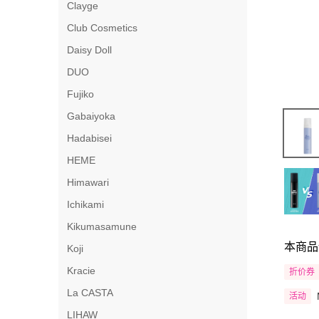
Clayge
Club Cosmetics
Daisy Doll
DUO
Fujiko
Gabaiyoka
Hadabisei
HEME
Himawari
Ichikami
Kikumasamune
本商品
Koji
Kracie
折价券
La CASTA
活动
LIHAW