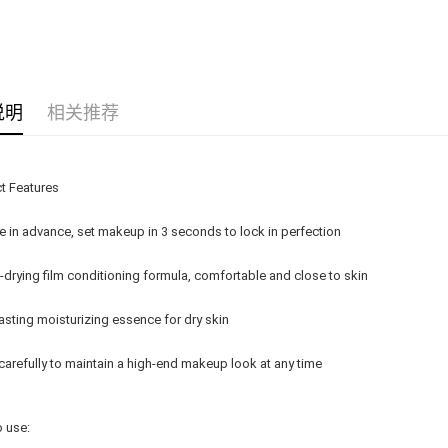
Delivery
Country/Re
说明
相关推荐
t Features
e in advance, set makeup in 3 seconds to lock in perfection
t-drying film conditioning formula, comfortable and close to skin
asting moisturizing essence for dry skin
carefully to maintain a high-end makeup look at any time
 use: