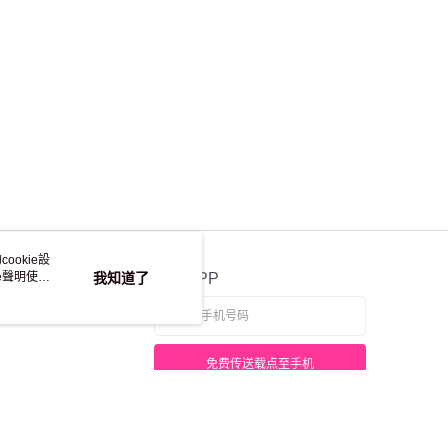
ookie設
e聲明使用
我知道了
官方APP
免费传送载点至手机