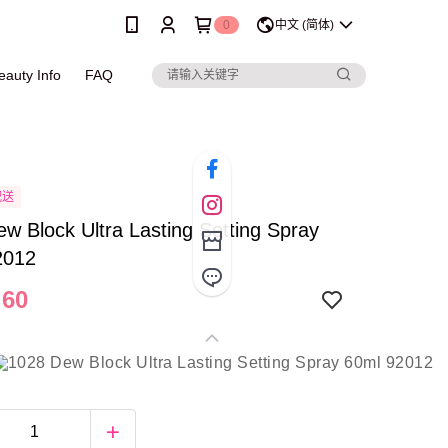
0
中文 (简体)
eauty Info
FAQ
配送
w Block Ultra Lasting Setting Spray
2012
.60