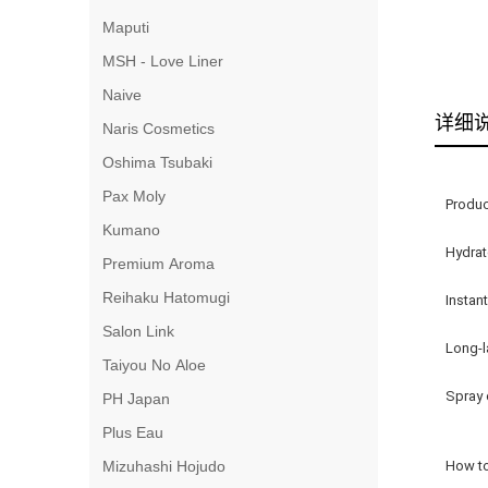
Maputi
MSH - Love Liner
Naive
详细
Naris Cosmetics
Oshima Tsubaki
Pax Moly
Produc
Kumano
Hydrat
Premium Aroma
Reihaku Hatomugi
Instan
Salon Link
Long-l
Taiyou No Aloe
Spray 
PH Japan
Plus Eau
Mizuhashi Hojudo
How to