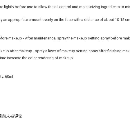
ke lightly before use to allow the oil control and moisturizing ingredients to mi
ay an appropriate amount evenly on the face with a distance of about 10-15 cm
fore makeup - After maintenance, spray the makeup setting spray before mak
keup after makeup - spray a layer of makeup setting spray after finishing makeu
ime increase the color rendering of makeup.
ty: 60ml
目前未被评论