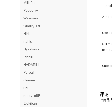
Millefee
1. Sha
Popberry
2. Spr
Wasosen
Quality 1st
Use be
Hiritu
nahls
Set ma
Hyakkaso
same t
Rishiri
HADARiKi
Capaci
Pureal
ulumee
unu
评论
roopy 润培
此商品
Elekiban