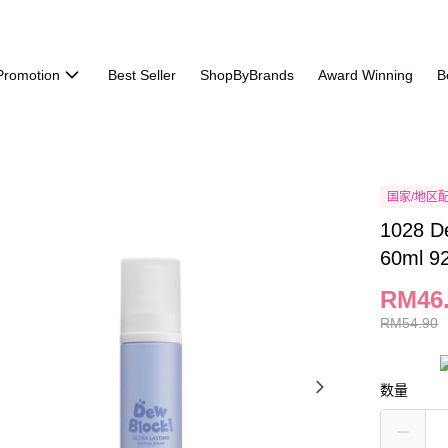
Promotion
Best Seller
ShopByBrands
Award Winning
B
国家/地区
1028 De
60ml 9
RM46
RM54.90
数量