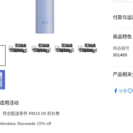
付款与运
付款方式
商品特色
信用卡一
商品编号
301469
网上银行
相关说明
只有马来
产品相关分
Touch 'n 
伊斯兰银行、
Shop by B
Boost
分享
GrabPay
适用活动
符合配送条件 RM10.00 折价券
运送方式
Merdeka Storewide 15% off
Delivery